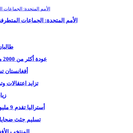
الأمم المتحدة: الجماعات المتطرفة الباكستانية أقامت
طالبان
عودة أكثر من 2000 مهاجر أفغاني من باكستان وإيران وسط ظروف صعبة
أفغانستان تس
تزايد اعتقالات وت
زيا
أستراليا تقدم 9 مليون دولار لمواجهة أزمة الإغاثة الإنسانية في أفغانستان
تسليم جثث ضحايا 
المنتخب الأفغ