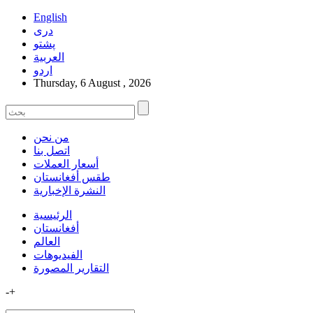
English
دری
پشتو
العربیة
اردو
Thursday, 6 August , 2026
من نحن
اتصل بنا
أسعار العملات
طقس أفغانستان
النشرة الإخبارية
الرئيسية
أفغانستان
العالم
الفیدیوهات
التقاریر المصورة
-
+