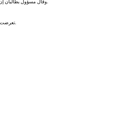
وقال مسؤول بطالبان إن الغرض من إحداث نقاط التفتيش هو منع الأنشطة المدمرة في المنطقة وضمان الأمن العام. وبحسب قوله فإن بناء هذه الحواجز سيبدأ قريبا.
تعرضت المناطق الحدودية الأفغانية في كنر بشكل متكرر للصواريخ العسكرية الباكستانية. يزعم الباكستانيون أن هناك طالبان باكستانية في المنطقة.