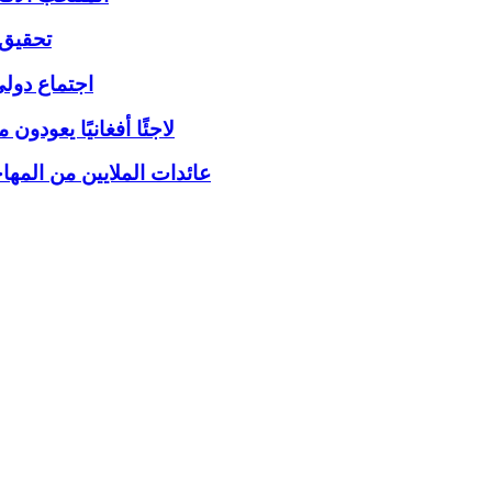
تحقيق د
اجتماع دولي
2346 لاجئًا أفغانيًا 
عائدات الملايين من المه