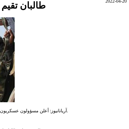
2022-04-20
طالبان تقيم
آریانانیوز: أعلن مسؤولون عسكريون من طالبان في شرق أفغانستان أنه سيتم إقامة نقاط تفتيش جديدة على طول خط ديورند في ولاية كنر بأمر من وزارة الدفاع التابعة للحركة.