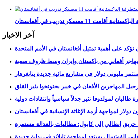
 11 معسكر تدريب في أفغانستان
آخر الاخبار
 تؤكد على أهمية تمثيل أفغانستان في الأمم المتحدة
تثمر مليوني دولار في مشاريع مائية جديدة بنانغرهار
رحيل المهاجرين الأفغان في خيبر بختونخوا يثير القلق
رة طالبان لمولدوفا تثير جدلاً سياسياً وانتقادات دولية
حريق إيطالي إلى كابول: مطالبات بالعدالة مستمرة
اني للفوتسال يستعد لمواجهة تايلاند في بداية جديدة