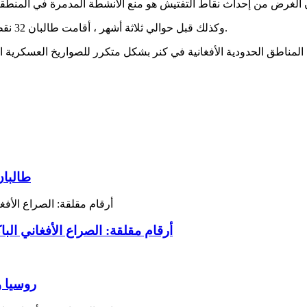
وكذلك قبل حوالي ثلاثة أشهر ، أقامت طالبان 32 نقطة تفتيش جديدة على طول خط ديورند في عدد من مدن مقاطعة كنر.
طالبان
أرقام مقلقة: الصراع الأفغاني الباكستاني يسفر عن
روسيا و