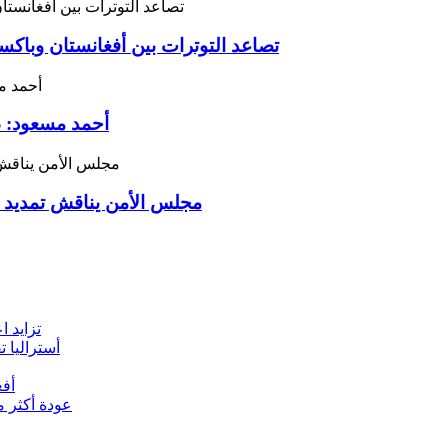
تصاعد التوترات بين أفغانستان وباك
أحمد مسعود: طا
مجلس الأمن يناقش تمديد ب
تزايد ا
أستراليا تقدم 9 مليون دولار لمواجهة أزمة الإغاثة 
أفغ
عودة أكثر من 2000 مهاجر أفغاني من باكستان وإيران 