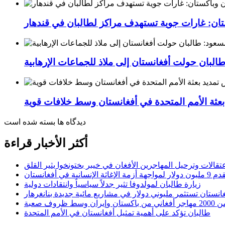
ستان: غارات جوية تستهدف مراكز لطالبان في قندهار
لبان حولت أفغانستان إلى ملاذ للجماعات الإرهابية
عثة الأمم المتحدة في أفغانستان وسط خلافات قوية
دیدگاه ها بسته شده است
أكثر الأخبار قراءة
عتقالات وترحيل المهاجرين الأفغان في خيبر بختونخوا يثير القلق
الإنسانية في أفغانستان
زيارة طالبان لمولدوفا تثير جدلاً سياسياً وانتقادات دولية
انستان تستثمر مليوني دولار في مشاريع مائية جديدة بنانغرهار
وسط ظروف صعبة
طالبان تؤكد على أهمية تمثيل أفغانستان في الأمم المتحدة