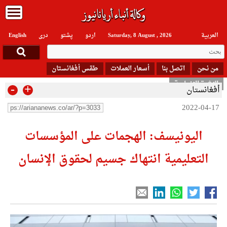
العربیة
Saturday, 8 August , 2026
اردو
پشتو
دری
English
من نحن
اتصل بنا
أسعار العملات
طقس أفغانستان
النشرة الإخبارية
-
+
أفغانستان
2022-04-17
اليونيسف: الهجمات على المؤسسات
التعليمية انتهاك جسيم لحقوق الإنسان