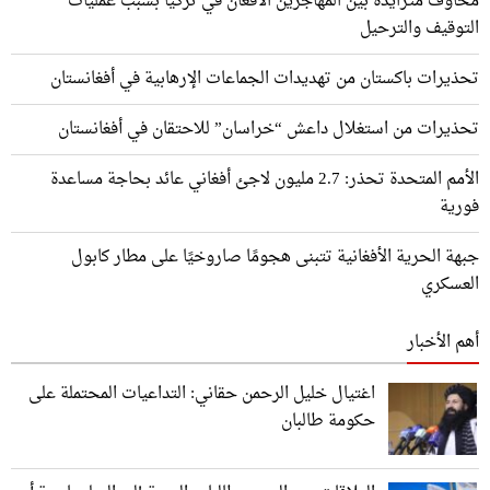
مخاوف متزايدة بين المهاجرين الأفغان في تركيا بسبب عمليات
التوقيف والترحيل
تحذيرات باكستان من تهديدات الجماعات الإرهابية في أفغانستان
تحذيرات من استغلال داعش “خراسان” للاحتقان في أفغانستان
الأمم المتحدة تحذر: 2.7 مليون لاجئ أفغاني عائد بحاجة مساعدة
فورية
جبهة الحرية الأفغانية تتبنى هجومًا صاروخيًا على مطار كابول
العسكري
أهم الأخبار
اغتيال خليل الرحمن حقاني: التداعيات المحتملة على
حكومة طالبان