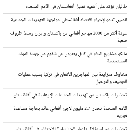
طالبان تؤكد على أهمية تمثيل أفغانستان في الأمم المتحدة
الصين تدعو لإحياء اقتصاد أفغانستان لمواجهة التهديدات الجماعية
عودة أكثر من 2000 مهاجر أفغاني من باكستان وإيران وسط ظروف
صعبة
مالكو مشاريع البناء في كابل يعبّرون عن قلقهم من جودة المواد
المستخدمة
مخاوف متزايدة بين المهاجرين الأفغان في تركيا بسبب عمليات
التوقيف والترحيل
تحذيرات باكستان من تهديدات الجماعات الإرهابية في أفغانستان
الأمم المتحدة تحذر: 2.7 مليون لاجئ أفغاني عائد بحاجة مساعدة
فورية
تحذيرات من استغلال داعش “خراسان” للاحتقان في أفغانستان