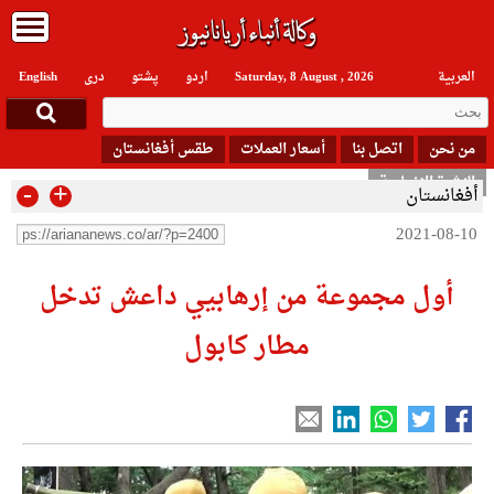
العربیة
Saturday, 8 August , 2026
اردو
پشتو
دری
English
من نحن
اتصل بنا
أسعار العملات
طقس أفغانستان
النشرة الإخبارية
-
+
أفغانستان
2021-08-10
أول مجموعة من إرهابيي داعش تدخل
مطار كابول