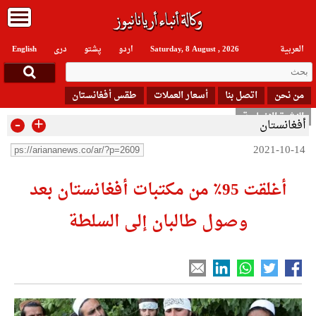
العربیة
Saturday, 8 August , 2026
اردو
پشتو
دری
English
من نحن
اتصل بنا
أسعار العملات
طقس أفغانستان
النشرة الإخبارية
-
+
أفغانستان
2021-10-14
أغلقت 95٪ من مكتبات أفغانستان بعد
وصول طالبان إلى السلطة