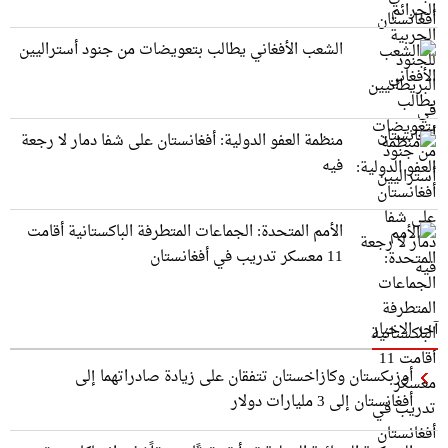
الشعب الأفغاني يطالب بتعويضات من جنود أستراليين
منظمة العفو الدولية: أفغانستان على شفا دمار لا رجعة
فيه
الأمم المتحدة: الجماعات المتطرفة الباكستانية أقامت
11 معسكر تدريب في أفغانستان
آخر الاخبار
أوزبكستان وكازاخستان تتفقان على زيادة صادراتهما إلى
أفغانستان إلى 3 مليارات دولار