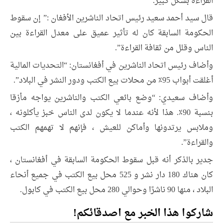
القراءة بشكل كبير.
قال سيد أحمد سعيد رئيس اتحاد الناشرين الأفغان :” إن سقوط
الحكومة السابقة كان له تأثير عميق على معدل القراءة بين
الناس وقلل من ثقافة القراءة”.
وأضاف رئيس اتحاد الناشرين في أفغانستان: “التحديات المالية
أغلقت أبواب 95٪ من محلات بيع الكتب ودور النشر في البلاد”.
وأضاف سعيدي: “وضع بائعي الكتب والناشرين يواجه مأزقا
بنسبة 90٪. هذا لأنه عندما لا يكون لدى الناس خبز يأكلونه ،
وملابس يرتدونها وأماكن للعيش ، فإنهم لا تهمهم الكتب
والقراءة”.
جدير بالذكر أنه قبل سقوط الحكومة السابقة في أفغانستان ،
كان هناك 180 دار نشر و 525 محل بيع الكتب في جميع أنحاء
البلاد ، منها 90 ناشرًا وحوالي 280 محل بيع الكتب في كابول.
شاركوا هذا الخبر مع اصدقائكم!