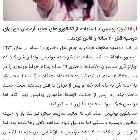
آریانا نیوز
: پولیس با استفاده از تکنالوژی‌های جدید آزمایش دی‌ان‌ای
دوسیه قتل 40 ساله را فاش کردند…
در این دوسیه مخوف مردی به جرم قتل دختری 21 ساله در سال 1979
عیسوی بازداشت شد. اطلاعات نشر شده پولیس نوادا روشن کرد که
چارلز گری سالیوان 70ساله، دختری 21 ساله به‌نام جولیا وودوارد را در
سال 1979 عیسوی در نزدیکی رودخانه نوادا هنگام بازگشت از محل کار
به خانه‌اش به دام انداخته و پس از تجاوز به قتل رسانده است. جسد
دختر چند روز پس‌ از جنایت توسط مأموران پولیس پیدا شد اما
پولیس هرگز نتوانسته بود قاتل را دستگیر کند.
سخنگوی پولیس اعلام کرد که متهم سال‌ها پیش نیز یک بار به‌ حیث
مظنون دوسیه دستگیر اما به‌دلیل نبود شواهد کافی رها شده بود اما
اکنون پس از گذشت 4 دهه پولیس با بازگشایی این دوسیه لاینحل